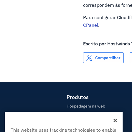
correspondem às fornec
Para configurar Cloudf
CPanel
.
Escrito por
Hostwinds
Compartilhar
Produtos
Hospedagem na web
Hospedagem Empresarial
Revenda de hospedagem
This website uses tracking technologies to enable
Revendedor com etiqueta em