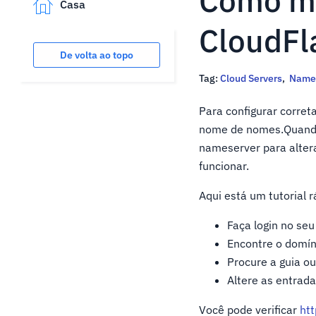
Como mu
Casa
CloudFl
De volta ao topo
Tag:
Cloud Servers
,
Name
Para configurar corret
nome de nomes.Quando 
nameserver para altera
funcionar.
Aqui está um tutorial 
Faça login no seu
Encontre o domín
Procure a guia o
Altere as entrad
Você pode verificar
htt