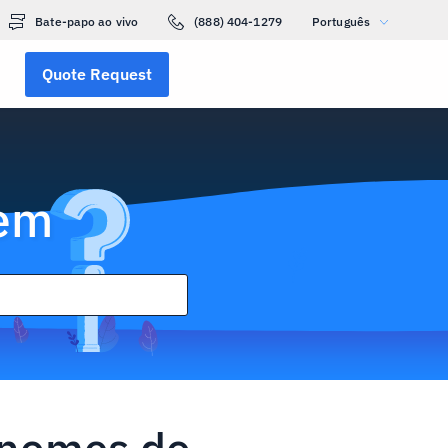
Bate-papo ao vivo
(888) 404-1279
Português
Quote Request
gem