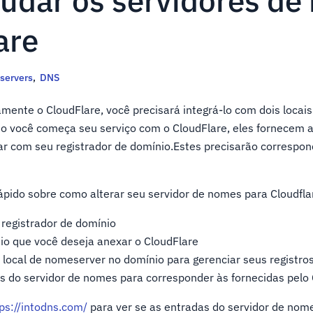
dar os servidores de
are
servers
,
DNS
amente o CloudFlare, você precisará integrá-lo com dois locais
você começa seu serviço com o CloudFlare, eles fornecem a
r com seu registrador de domínio.Estes precisarão correspon
rápido sobre como alterar seu servidor de nomes para Cloudfla
 registrador de domínio
io que você deseja anexar o CloudFlare
u local de nomeserver no domínio para gerenciar seus registro
as do servidor de nomes para corresponder às fornecidas pelo 
ps://intodns.com/
para ver se as entradas do servidor de nom