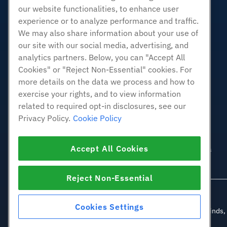
branco
our website functionalities, to enhance user
experience or to analyze performance and traffic.
Linux gerenciado VPS
We may also share information about your use of
Linux não gerenciado VPS
our site with our social media, advertising, and
Janelas gerenciadas VPS
analytics partners. Below, you can "Accept All
Windows não gerenciado VPS
Cookies" or "Reject Non-Essential" cookies. For
Servidores de nuvem
more details on the data we process and how to
Balanceadores de carga
exercise your rights, and to view information
related to required opt-in disclosures, see our
Armazenamento em Bloco
Privacy Policy.
Cookie Policy
Armazenamento de Objetos
SSL Certificados
Accept All Cookies
Hospedagem de aplicativos da
Web.
Reject Non-Essential
Cookies Settings
© 2010-2026 Hostwinds, u