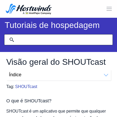
Tutoriais de hospedagem
Visão geral do SHOUTcast
Índice
O que é SHOUTcast?
Tag:
SHOUTcast
Onde posso encontrar sua hospedagem SHOUTcast?
Quais são os diferentes planos disponíveis?
O que é SHOUTcast?
Especificações técnicas
Quais são minhas opções de atualização?
SHOUTcast é um aplicativo que permite que qualquer