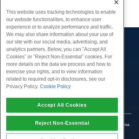
cópia de URL
This website uses tracking technologies to enable
our website functionalities, to enhance user
experience or to analyze performance and traffic.
We may also share information about your use of
our site with our social media, advertising, and
Produtos
analytics partners. Below, you can "Accept All
Hospedagem na web
Serviços
Cookies" or "Reject Non-Essential" cookies. For
Hospedagem Empresarial
more details on the data we process and how to
Migrações de sites
Comunidade
Revenda de hospedagem
exercise your rights, and to view information
Revendedor com etiqueta em branco
Documentação do Produto
related to required opt-in disclosures, see our
Companhia
Linux gerenciado VPS
Tutoriais
Privacy Policy.
Cookie Policy
Sobre nós
Legal
Linux não gerenciado VPS
Blog
Contate-Nos
Janelas gerenciadas VPS
Termos de serviço
Apoio, suporte
Data centers
Accept All Cookies
Windows não gerenciado VPS
Política de Privacidade
pressione
Conversar ao vivo conosco
Servidores de nuvem
Aplicação da lei
Programa de Afiliados
Abra um bilhete de suporte
Reject Non-Essential
Balanceadores de carga
© 2010-2026 Hostwinds, uma HostPapa Inc. empresa.
Acordo de Afiliado
Envie-nos um e-mail
Todos os direitos reservados.
Armazenamento em Bloco
Ligue para nós (888) 404-1279