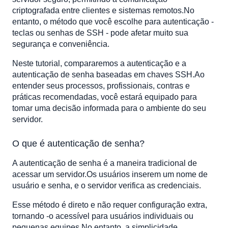
Como funciona a autenticação baseada em chave
criptografada entre clientes e sistemas remotos.No
Prós e contras da autenticação baseada em chave
entanto, o método que você escolhe para autenticação -
teclas ou senhas de SSH - pode afetar muito sua
Principais diferenças entre as chaves ssh e as senhas
segurança e conveniência.
Quando você deve usar cada método de autenticação?
Autenticação de senha
Neste tutorial, compararemos a autenticação e a
autenticação de senha baseadas em chaves SSH.Ao
Autenticação baseada em chaves
entender seus processos, profissionais, contras e
Configurando a autenticação baseada em chave SSH
práticas recomendadas, você estará equipado para
Etapa 1: gerar teclas SSH
tomar uma decisão informada para o ambiente do seu
Etapa 2: transfira a chave pública para o servidor
servidor.
Etapa 3: Desativar a autenticação de senha (opcional,
mas recomendada)
O que é autenticação de senha?
Etapa 4: proteja sua chave privada
A autenticação de senha é a maneira tradicional de
Pensamentos finais
acessar um servidor.Os usuários inserem um nome de
Perguntas frequentes
usuário e senha, e o servidor verifica as credenciais.
Esse método é direto e não requer configuração extra,
tornando -o acessível para usuários individuais ou
pequenas equipes.No entanto, a simplicidade