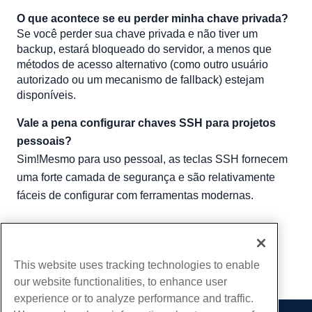
O que acontece se eu perder minha chave privada?
Se você perder sua chave privada e não tiver um
backup, estará bloqueado do servidor, a menos que
métodos de acesso alternativo (como outro usuário
autorizado ou um mecanismo de fallback) estejam
disponíveis.
Vale a pena configurar chaves SSH para projetos
pessoais?
Sim!Mesmo para uso pessoal, as teclas SSH fornecem
uma forte camada de segurança e são relativamente
fáceis de configurar com ferramentas modernas.
Escrito por
Hostwinds Team
/
Junho 5, 2021
cópia de URL
This website uses tracking technologies to enable
our website functionalities, to enhance user
experience or to analyze performance and traffic.