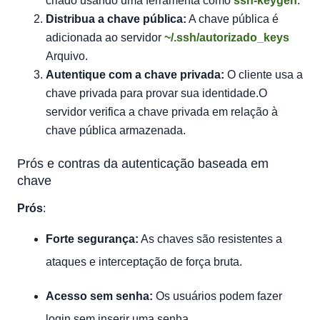
criado usando uma ferramenta como
ssh-keygen
.
Distribua a chave pública:
A chave pública é
adicionada ao servidor
~/.ssh/autorizado_keys
Arquivo.
Autentique com a chave privada:
O cliente usa a
chave privada para provar sua identidade.O
servidor verifica a chave privada em relação à
chave pública armazenada.
Prós e contras da autenticação baseada em
chave
Prós
:
Forte segurança:
As chaves são resistentes a
ataques e interceptação de força bruta.
Acesso sem senha:
Os usuários podem fazer
login sem inserir uma senha.