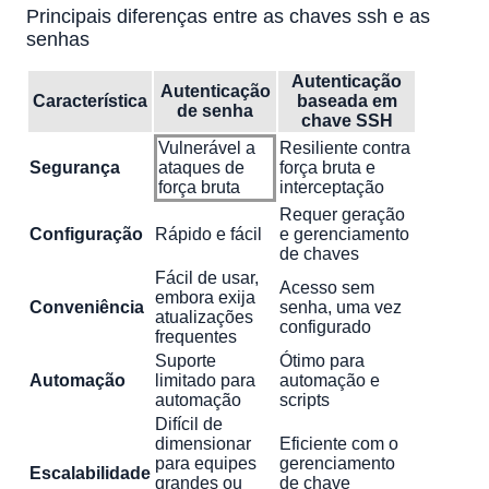
Principais diferenças entre as chaves ssh e as
senhas
Autenticação
Autenticação
Característica
baseada em
de senha
chave SSH
Vulnerável a
Resiliente contra
Segurança
ataques de
força bruta e
força bruta
interceptação
Requer geração
Configuração
Rápido e fácil
e gerenciamento
de chaves
Fácil de usar,
Acesso sem
embora exija
Conveniência
senha, uma vez
atualizações
configurado
frequentes
Suporte
Ótimo para
Automação
limitado para
automação e
automação
scripts
Difícil de
dimensionar
Eficiente com o
para equipes
gerenciamento
Escalabilidade
grandes ou
de chave