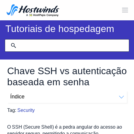
Tutoriais de hospedagem
Chave SSH vs autenticação
baseada em senha
Índice
O que é autenticação de senha?
Tag:
Security
Como funciona a autenticação de senha
Prós e contras da autenticação de senha
O SSH (Secure Shell) é a pedra angular do acesso ao
O que é autenticação baseada em chave SSH?
servidor seguro, permitindo a comunicação