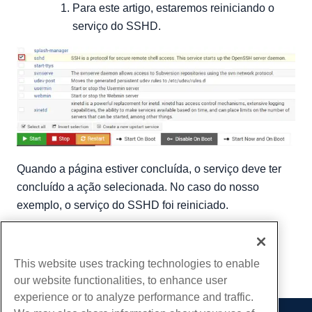
Para este artigo, estaremos reiniciando o
serviço do SSHD.
Quando a página estiver concluída, o serviço deve ter
concluído a ação selecionada. No caso do nosso
exemplo, o serviço do SSHD foi reiniciado.
Escrito por
Michael Brower
/
Junho 22, 2017
cópia de URL
This website uses tracking technologies to enable
our website functionalities, to enhance user
experience or to analyze performance and traffic.