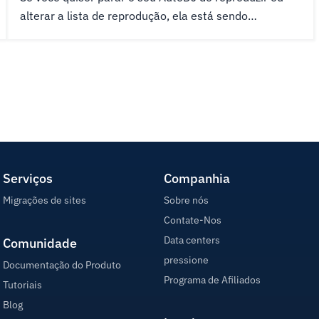
alterar a lista de reprodução, ela está sendo
reproduzida. Isso pode ser feito a partir da seção de
gerenciamento do AutoDJ. Juntamente com a partida
e parando o AutoDJ, você pode alterar as
configurações definidas quando o...
Serviços
Companhia
Migrações de sites
Sobre nós
Contate-Nos
Data centers
Comunidade
pressione
Documentação do Produto
Programa de Afiliados
Tutoriais
Blog