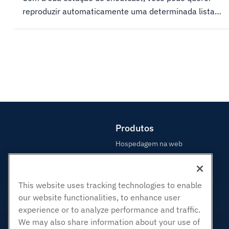
reproduzir automaticamente uma determinada lista
de reprodução de música ou outros arquivos de
áudio. Felizmente, com Whmsonic Hostwinds em
nossa hospedagem de shoutcast, isso pode ser feito
através do AutoDJ. AutoDJ recebe...
Produtos
Hospedagem na web
Hospedagem Empresarial
Revenda de hospedagem
This website uses tracking technologies to enable
Revendedor com etiqueta em
branco
our website functionalities, to enhance user
experience or to analyze performance and traffic.
Linux gerenciado VPS
We may also share information about your use of
Linux não gerenciado VPS