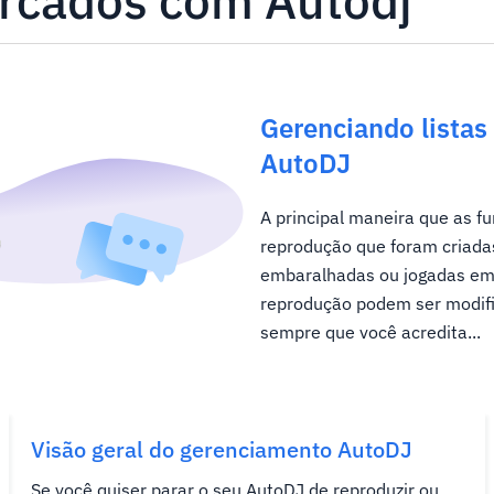
arcados com Autodj
Gerenciando lista
AutoDJ
A principal maneira que as f
reprodução que foram criadas
embaralhadas ou jogadas em 
reprodução podem ser modifi
sempre que você acredita...
Visão geral do gerenciamento AutoDJ
Se você quiser parar o seu AutoDJ de reproduzir ou