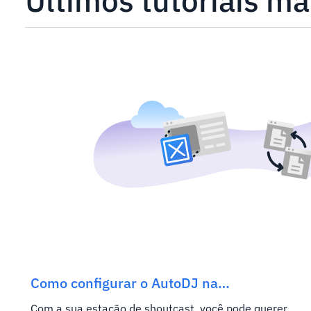
Últimos tutoriais m
Como configurar o AutoDJ na
hospedagem SHOUTcast
Com a sua estação de shoutcast, você pode querer