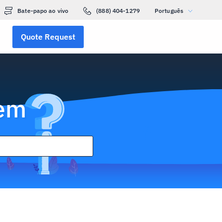
Bate-papo ao vivo
(888) 404-1279
Português
Quote Request
gem