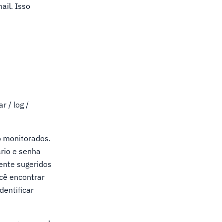
il. Isso
r / log /
do monitorados.
rio e senha
ente sugeridos
ocê encontrar
dentificar