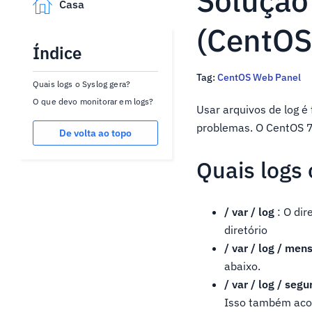
Solução
Casa
(CentOS
Índice
Tag:
CentOS Web Panel
Quais logs o Syslog gera?
O que devo monitorar em logs?
Usar arquivos de log é
problemas. O CentOS 7 
De volta ao topo
Quais logs 
/ var / log
: O dir
diretório
/ var / log / me
abaixo.
/ var / log / segu
Isso também acom