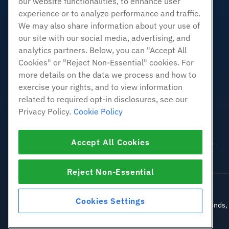
our website functionalities, to enhance user
experience or to analyze performance and traffic.
Linux gerenciado VPS
We may also share information about your use of
Linux não gerenciado VPS
our site with our social media, advertising, and
Janelas gerenciadas VPS
analytics partners. Below, you can "Accept All
Windows não gerenciado VPS
Cookies" or "Reject Non-Essential" cookies. For
Servidores de nuvem
more details on the data we process and how to
Balanceadores de carga
exercise your rights, and to view information
related to required opt-in disclosures, see our
Armazenamento em Bloco
Privacy Policy.
Cookie Policy
Armazenamento de Objetos
SSL Certificados
Accept All Cookies
Hospedagem de aplicativos da
Web.
Reject Non-Essential
Cookies Settings
© 2010-2026 Hostwinds, u