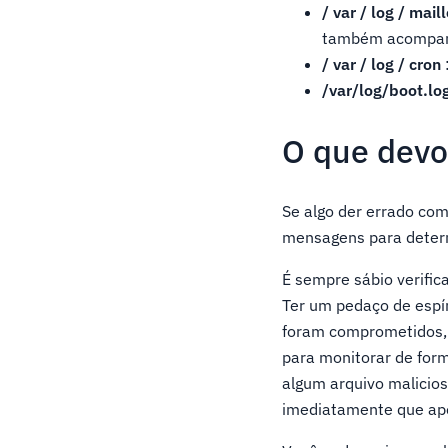
/ var / log / mail
também acompanh
/ var / log / cron
/var/log/boot.lo
O que devo
Se algo der errado com 
mensagens para determi
É sempre sábio verifica
Ter um pedaço de espír
foram comprometidos, 
para monitorar de form
algum arquivo malicios
imediatamente que ape