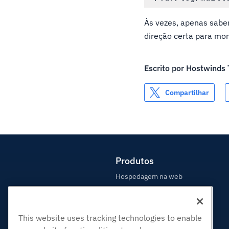
Às vezes, apenas saber
direção certa para mon
Escrito por
Hostwinds
Compartilhar
Produtos
Hospedagem na web
Hospedagem Empresarial
Revenda de hospedagem
This website uses tracking technologies to enable
Revendedor com etiqueta em
branco