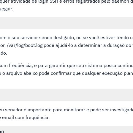
quer atividade de login SSH e erros registrados pelo daemon 
eguir.
om o seu servidor sendo desligado, ou se você estiver tendo
idor, /var/log/boot.log pode ajudá-lo a determinar a duração d
ado.
om freqüência, e para garantir que seu sistema possa continu
o o arquivo abaixo pode confirmar que qualquer execução plan
eu servidor é importante para monitorar e pode ser investiga
e email com freqüência.