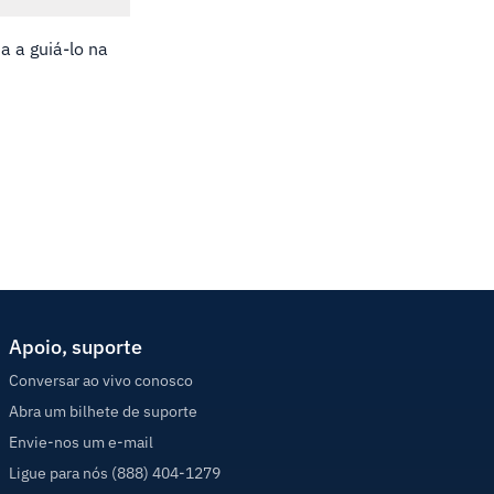
a a guiá-lo na
Apoio, suporte
Conversar ao vivo conosco
Abra um bilhete de suporte
Envie-nos um e-mail
Ligue para nós (888) 404-1279