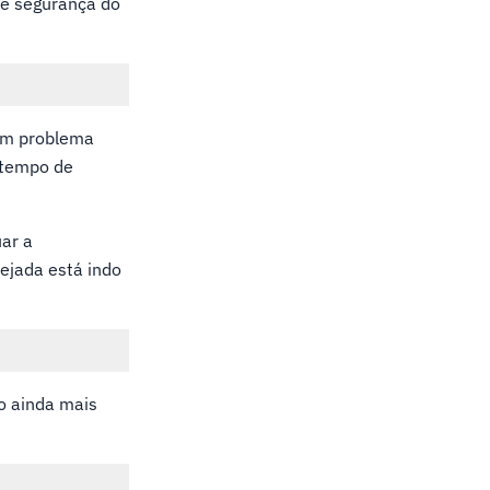
de segurança do
 um problema
o tempo de
ar a
ejada está indo
do ainda mais