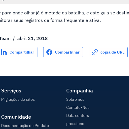
 para onde olhar já é metade da batalha, e este guia se destin
itorar seus registros de forma frequente e ativa.
 Team
/
abril 21, 2018
Compartilhar
Compartilhar
cópia de URL
Serviços
Companhia
Migrações de sites
Sobre nós
Contate-Nos
Data centers
Comunidade
pressione
Documentação do Produto