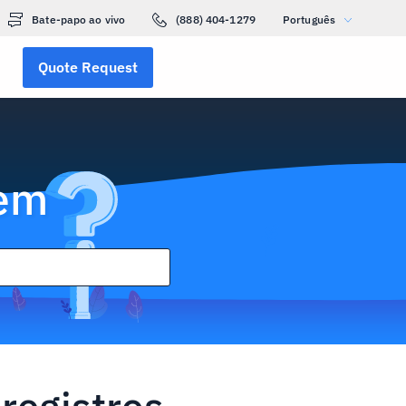
Bate-papo ao vivo
(888) 404-1279
Português
Quote Request
gem