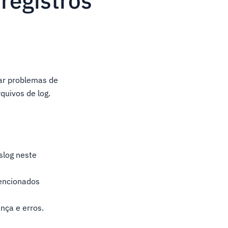
registros
nar problemas de
quivos de log.
slog neste
encionados
nça e erros.