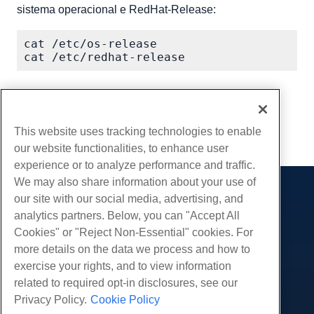
sistema operacional e RedHat-Release:
cat /etc/os-release

Escrito por
David Hamilton
/
Março 24, 2020
cópia de URL
This website uses tracking technologies to enable
our website functionalities, to enhance user
experience or to analyze performance and traffic.
We may also share information about your use of
our site with our social media, advertising, and
Produtos
analytics partners. Below, you can "Accept All
Hospedagem na web
Serviços
Cookies" or "Reject Non-Essential" cookies. For
Hospedagem Empresarial
more details on the data we process and how to
Migrações de sites
Comunidade
Revenda de hospedagem
exercise your rights, and to view information
Revendedor com etiqueta em branco
Documentação do Produto
related to required opt-in disclosures, see our
Companhia
Linux gerenciado VPS
Tutoriais
Privacy Policy.
Cookie Policy
Sobre nós
Legal
Linux não gerenciado VPS