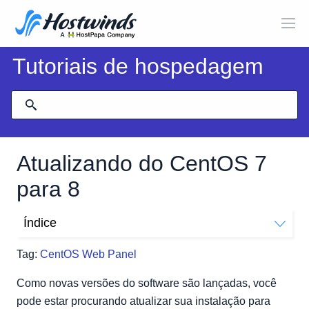
Tutoriais de hospedagem
Atualizando do CentOS 7
para 8
Índice
Limpando CentOS 7
Tag:
CentOS Web Panel
Substituindo Pacotes
Instale o novo kernel e libere
Como novas versões do software são lançadas, você
pode estar procurando atualizar sua instalação para