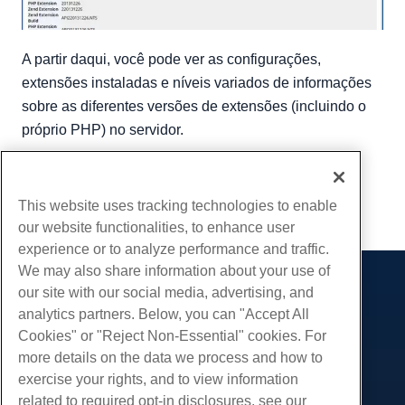
A partir daqui, você pode ver as configurações,
extensões instaladas e níveis variados de informações
sobre as diferentes versões de extensões (incluindo o
próprio PHP) no servidor.
Escrito por
Hostwinds Team
/
novembro 13, 2018
cópia de URL
This website uses tracking technologies to enable
our website functionalities, to enhance user
experience or to analyze performance and traffic.
We may also share information about your use of
our site with our social media, advertising, and
Produtos
analytics partners. Below, you can "Accept All
Hospedagem na web
Serviços
Cookies" or "Reject Non-Essential" cookies. For
Hospedagem Empresarial
more details on the data we process and how to
Migrações de sites
Comunidade
Revenda de hospedagem
exercise your rights, and to view information
Revendedor com etiqueta em branco
Documentação do Produto
related to required opt-in disclosures, see our
Companhia