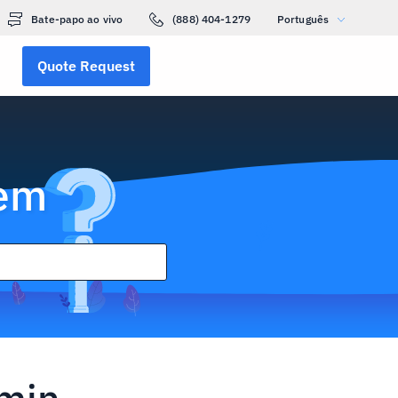
Bate-papo ao vivo
(888) 404-1279
Português
Quote Request
gem