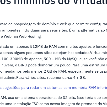
tos mínimos do Virtua
tware de hospedagem de domínio e web que permite configurar
r ambientes individuais para seus sites. É uma alternativa ao
are Webmin Web Hosting.
ecutado em apenas 512MB de RAM com muitos ajustes e funci
apenas alguns pequenos sites estejam hospedados.Virtualmin
 100-300MB de Apache, 500 + MB do MySQL e, se você não e
a nuvem, o BIND pode demorar um pouco.Para uma estrutura
comendamos pelo menos 2 GB de RAM, especialmente se usar
rtualmin.Para vários sites, recomenda-se 4 + GB.
s sugestões para rodar em sistemas com memória RAM inferi
M, use um sistema operacional de 32 bits. Isso teria que ser
de uma instalação ISO como nossa imagem do premade do Vi