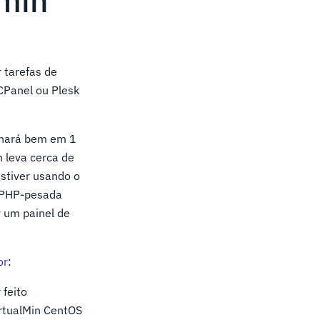
lmin
 tarefas de
 CPanel ou Plesk
onará bem em 1
 leva cerca de
stiver usando o
 PHP-pesada
 um painel de
or
:
 feito
rtualMin CentOS