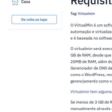
Requisi
Casa
Tag:
Virtualmin
De volta ao topo
O VirtualMin é um sof
automação e virtualiza
e é baseada no softw
O virtualmin será ex
GB de RAM, desde que 
20MB de RAM, além do
Gerenciador de DNS d
como o WordPress, re
gerenciamento como vi
Virtualmin tem alguma
Se menos de 3 GB de RA
manualmente através 