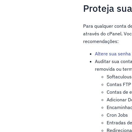
Proteja su
Para qualquer conta d
através do cPanel. Voc
recomendações:
Altere sua senha
Auditar sua cont
removida ou term
Softaculous
Contas FTP
Contas de e
Adicionar D
Encaminhad
Cron Jobs
Entradas d
Redireciona