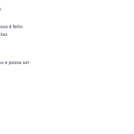
b
so é feito
stas
so e possa ser