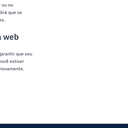
r ou no
irá que os
es.
a web
arantir que seu
você estiver
a novamente.