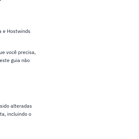
?
a e Hostwinds
ue você precisa,
este guia não
sido alteradas
a, incluindo o