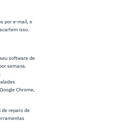
 por e-mail, o
escartem isso.
 seu software de
 por semana.
s
taladas
 Google Chrome,
l de reparo de
ferramentas