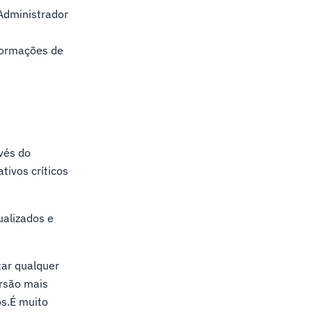
!Administrador
nformações de
vés do
tivos críticos
ualizados e
tar qualquer
ersão mais
os.É muito