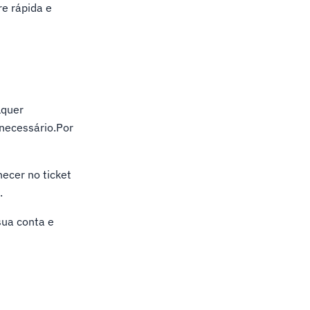
re rápida e
lquer
necessário.Por
ecer no ticket
.
sua conta e