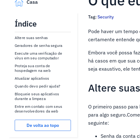
O que eu
Casa
Tag:
Security
Índice
Pode haver um tempo 
Altere suas senhas
certamente entende q
Geradores de senha segura
Embora você possa faze
Execute uma verificação de
vírus em seu computador
há casos em que sua 
Proteja sua conta de
seja exaustivo, ele ten
hospedagem na web
Atualizar aplicativos
Altere sua
Quando devo pedir ajuda?
Bloqueie seus aplicativos
durante a limpeza
O primeiro passo para 
Entre em contato com seus
desenvolvedores da web
para algo seguro.Come
seguinte:
De volta ao topo
Senha da conta c