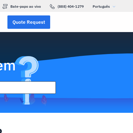
Bate-papo ao vivo
(888) 404-1279
Português
Quote Request
gem