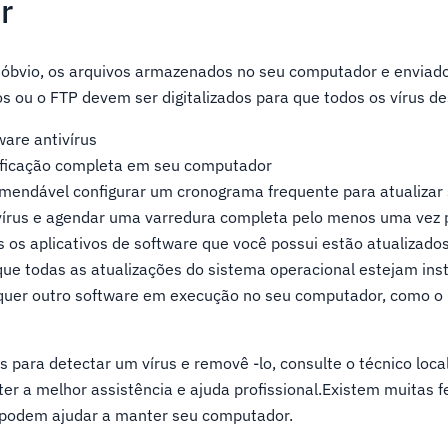
r
óbvio, os arquivos armazenados no seu computador e enviados
s ou o FTP devem ser digitalizados para que todos os vírus d
ware antivírus
ificação completa em seu computador
mendável configurar um cronograma frequente para atualizar
vírus e agendar uma varredura completa pelo menos uma vez
s os aplicativos de software que você possui estão atualizado
 que todas as atualizações do sistema operacional estejam ins
lquer outro software em execução no seu computador, como o
s para detectar um vírus e removê -lo, consulte o técnico loca
er a melhor assistência e ajuda profissional.Existem muitas 
e podem ajudar a manter seu computador.