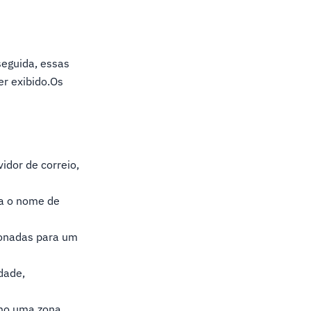
seguida, essas
r exibido.Os
idor de correio,
a o nome de
ionadas para um
dade,
omo uma zona