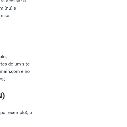
ara acessar o
m (nu) e
em ser
plo,
tes de um site
Domain.com e no
og.
N)
 por exemplo), o