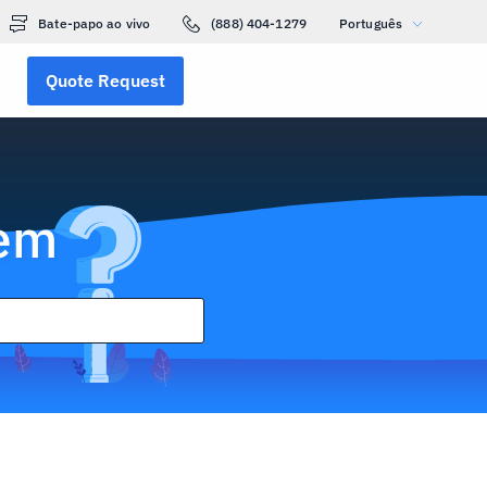
Bate-papo ao vivo
(888) 404-1279
Português
Quote Request
gem