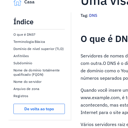
Uma vis
Casa
Tag:
DNS
Índice
O que é DNS?
O que é D
Terminologia Básica
Domínio de nível superior (TLD)
Servidores de nomes de
Anfitriões
com outra.O DNS é o d
Subdomínio
de domínio como o You
Nome de domínio totalmente
qualificado (FQDN)
números separados por
Nome do servidor
Arquivo de zona
Quando você insere um 
Registros
www.example.com, é t
acontecendo, mas est
De volta ao topo
Internet para o site ap
Vários servidores raiz