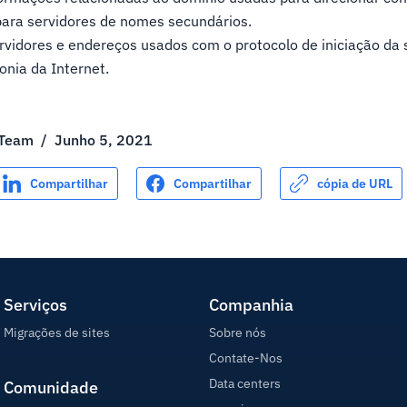
ara servidores de nomes secundários.
vidores e endereços usados com o protocolo de iniciação da 
onia da Internet.
 Team
/
Junho 5, 2021
Compartilhar
Compartilhar
cópia de URL
Serviços
Companhia
Migrações de sites
Sobre nós
Contate-Nos
Data centers
Comunidade