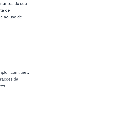
itantes do seu
ta de
e ao uso de
plo, .com, .net,
orações da
res.