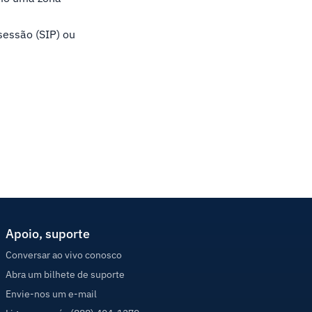
sessão (SIP) ou
Apoio, suporte
Conversar ao vivo conosco
Abra um bilhete de suporte
Envie-nos um e-mail