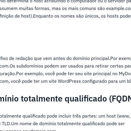
nio determina o host atribuindo o computador ou o servidor p
assumem muitas formas, mas os mais comuns são example.co
nição de host).Enquanto os nomes são únicos, os hosts pod
fixo de redação que vem antes do domínio principal.Por exem
m.Os subdomínios podem ser usados para retirar certas par
iguração.Por exemplo, você pode ter seu site principal no My
m, você pode ter um site WordPress configurado para um bl
ínio totalmente qualificado (FQD
almente qualificado pode incluir três partes: um host (www,
 TLD.Um nome de domínio totalmente qualificado pode ser
ou apenas seudomain.com.