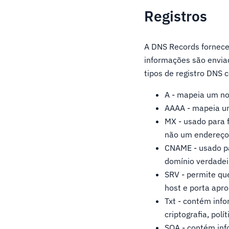
Registros
A DNS Records fornece 
informações são envia
tipos de registro DNS
A - mapeia um n
AAAA - mapeia u
MX - usado para 
não um endereço 
CNAME - usado pa
domínio verdadei
SRV - permite qu
host e porta apro
Txt - contém info
criptografia, polí
SOA - contém inf