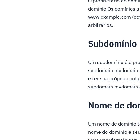
O proprietário do domí
domínio.Os domínios 
www.example.com (defi
arbitrários.
Subdomínio
Um subdomínio é o pre
subdomain.mydomain.co
e ter sua própria conf
subdomain.mydomain.co
Nome de dom
Um nome de domínio tot
nome do domínio e seu
www.yourdomain.com 