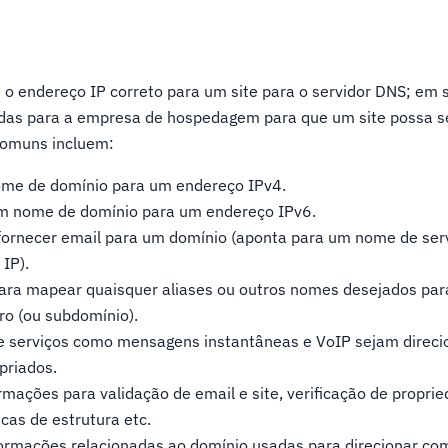
o endereço IP correto para um site para o servidor DNS; em 
das para a empresa de hospedagem para que um site possa se
 comuns incluem:
ome de domínio para um endereço IPv4.
m nome de domínio para um endereço IPv6.
fornecer email para um domínio (aponta para um nome de serv
IP).
ra mapear quaisquer aliases ou outros nomes desejados par
ro (ou subdomínio).
e serviços como mensagens instantâneas e VoIP sejam direc
priados.
rmações para validação de email e site, verificação de proprie
ticas de estrutura etc.
ormações relacionadas ao domínio usadas para direcionar c