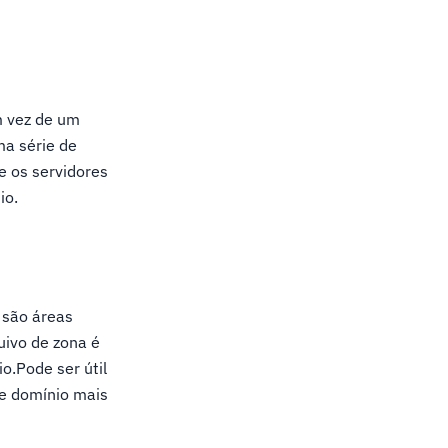
m vez de um
ma série de
e os servidores
io.
 são áreas
uivo de zona é
o.Pode ser útil
de domínio mais