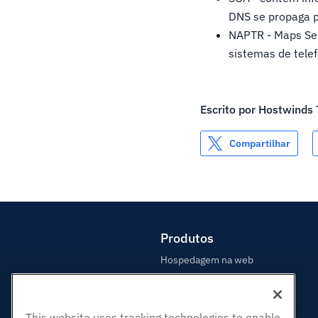
DNS se propaga p
NAPTR - Maps Ser
sistemas de telef
Escrito por
Hostwinds
Compartilhar
Produtos
Hospedagem na web
Hospedagem Empresarial
Revenda de hospedagem
This website uses tracking technologies to enable