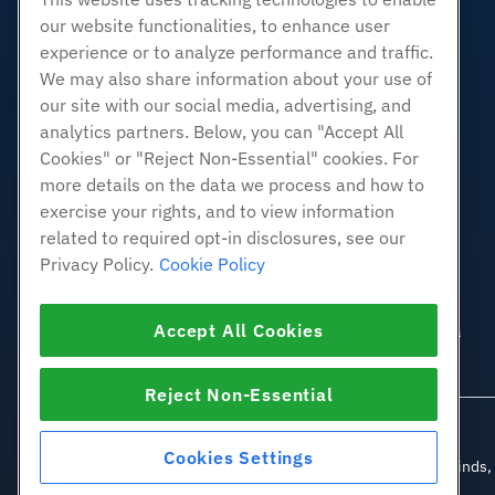
Revendedor com etiqueta em
branco
our website functionalities, to enhance user
experience or to analyze performance and traffic.
Linux gerenciado VPS
We may also share information about your use of
Linux não gerenciado VPS
our site with our social media, advertising, and
Janelas gerenciadas VPS
analytics partners. Below, you can "Accept All
Windows não gerenciado VPS
Cookies" or "Reject Non-Essential" cookies. For
Servidores de nuvem
more details on the data we process and how to
Balanceadores de carga
exercise your rights, and to view information
related to required opt-in disclosures, see our
Armazenamento em Bloco
Privacy Policy.
Cookie Policy
Armazenamento de Objetos
SSL Certificados
Accept All Cookies
Hospedagem de aplicativos da
Web.
Reject Non-Essential
Cookies Settings
© 2010-2026 Hostwinds, u