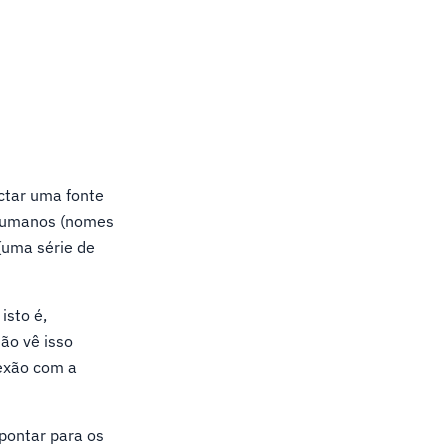
ctar uma fonte
 humanos (nomes
(uma série de
isto é,
ão vê isso
exão com a
pontar para os