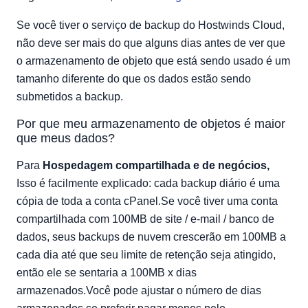
Resumindo:
Se você tiver o serviço de backup do Hostwinds Cloud,
Por que o armazenamento de objetos é menor que
não deve ser mais do que alguns dias antes de ver que
meus dados?
o armazenamento de objeto que está sendo usado é um
Tutoriais de hospedagem na web relacionados:
tamanho diferente do que os dados estão sendo
submetidos a backup.
Por que meu armazenamento de objetos é maior
que meus dados?
Para
Hospedagem compartilhada e de negócios,
Isso é facilmente explicado: cada backup diário é uma
cópia de toda a conta cPanel.Se você tiver uma conta
compartilhada com 100MB de site / e-mail / banco de
dados, seus backups de nuvem crescerão em 100MB a
cada dia até que seu limite de retenção seja atingido,
então ele se sentaria a 100MB x dias
armazenados.Você pode ajustar o número de dias