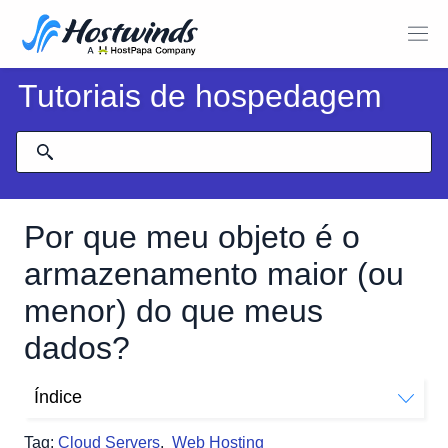
Tutoriais de hospedagem
Por que meu objeto é o
armazenamento maior (ou
menor) do que meus
dados?
Índice
Por que meu armazenamento de objetos é maior que
Tag:
Cloud Servers
,
Web Hosting
meus dados?