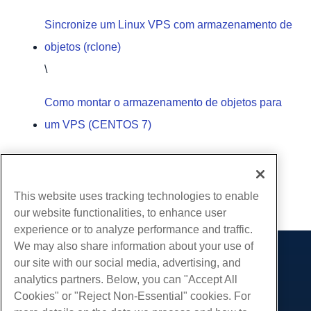
Sincronize um Linux VPS com armazenamento de
objetos (rclone)
\
Como montar o armazenamento de objetos para
um VPS (CENTOS 7)
Escrito por
Hostwinds Team
/
Junho 5, 2021
cópia de URL
This website uses tracking technologies to enable
our website functionalities, to enhance user
experience or to analyze performance and traffic.
We may also share information about your use of
our site with our social media, advertising, and
Produtos
analytics partners. Below, you can "Accept All
Hospedagem na web
Serviços
Cookies" or "Reject Non-Essential" cookies. For
Hospedagem Empresarial