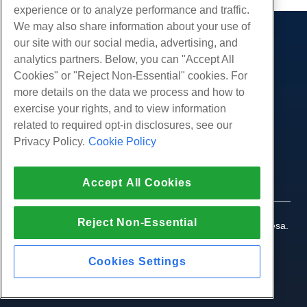
experience or to analyze performance and traffic.
We may also share information about your use of
our site with our social media, advertising, and
Produtos
analytics partners. Below, you can "Accept All
Hospedagem na web
Serviços
Cookies" or "Reject Non-Essential" cookies. For
Hospedagem Empresarial
more details on the data we process and how to
Migrações de sites
Comunidade
Revenda de hospedagem
exercise your rights, and to view information
Revendedor com etiqueta em branco
Documentação do Produto
related to required opt-in disclosures, see our
Companhia
Linux gerenciado VPS
Tutoriais
Privacy Policy.
Cookie Policy
Sobre nós
Legal
Linux não gerenciado VPS
Blog
Contate-Nos
Janelas gerenciadas VPS
Termos de serviço
Apoio, suporte
Data centers
Accept All Cookies
Windows não gerenciado VPS
Política de Privacidade
pressione
Conversar ao vivo conosco
Servidores de nuvem
Aplicação da lei
Programa de Afiliados
Abra um bilhete de suporte
Reject Non-Essential
Balanceadores de carga
© 2010-2026 Hostwinds, uma HostPapa Inc. empresa.
Acordo de Afiliado
Envie-nos um e-mail
Todos os direitos reservados.
Armazenamento em Bloco
Ligue para nós (888) 404-1279
Armazenamento de Objetos
Cookies Settings
SSL Certificados
Hospedagem de aplicativos da Web.