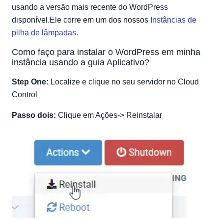
Depurando a instalação do WordPress
usando a versão mais recente do WordPress
Depois de alterar o domínio, não consigo mais entrar no
disponível.Ele corre em um dos nossos
Instâncias de
WordPress
pilha de lâmpadas
.
Site WordPress existente
Como faço para instalar o WordPress em minha
instância usando a guia Aplicativo?
Step One:
Localize e clique no seu servidor no Cloud
Control
Passo dois:
Clique em Ações-> Reinstalar