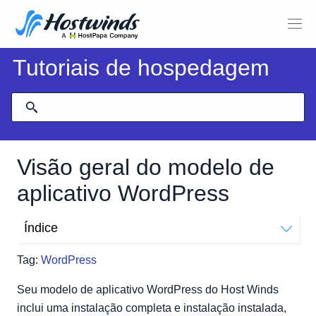
Tutoriais de hospedagem
Visão geral do modelo de
aplicativo WordPress
Índice
Como faço para instalar o WordPress em minha
Tag:
WordPress
instância usando a guia Aplicativo?
Como faço para acessar o WordPress?
Seu modelo de aplicativo WordPress do Host Winds
Novo site WordPress
inclui uma instalação completa e instalação instalada,