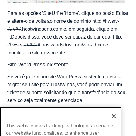
Para as opções 'SiteUrl' e 'Home', clique no botão Editar
e altere-o de volta ao nome de domínio http: //hwsrv-
#####.hostwindsdns.com e, em seguida, clique em
Ir.Depois disso, você deve ser capaz de carregar http:
//hwsrv-######.hostwindsdns.com/wp-admin e
modificar o site novamente.
Site WordPress existente
Se você já tem um site WordPress existente e deseja
migrar seu site para HostWinds, você pode enviar um
ticket de suporte solicitando que a transferência do seu
serviço seja totalmente gerenciada.
Escrito por
Michael Brower
/
setembro 28, 2017
cópia de URL
This website uses tracking technologies to enable
our website functionalities, to enhance user