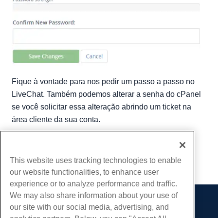
Fique à vontade para nos pedir um passo a passo no
LiveChat. Também podemos alterar a senha do cPanel
se você solicitar essa alteração abrindo um ticket na
área cliente da sua conta.
Escrito por
Hostwinds Team
/
agosto 21, 2017
cópia de URL
This website uses tracking technologies to enable
our website functionalities, to enhance user
experience or to analyze performance and traffic.
We may also share information about your use of
our site with our social media, advertising, and
Produtos