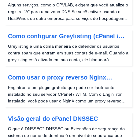
nos hosts DNS populares
Alguns serviços, como o CPVLAB, exigem que você atualize o
registro "A" para uma zona DNS.Se você estiver usando o
HostWinds ou outra empresa para serviços de hospedagem
DNS, as seguintes informações devem ser úteis para atualizar
com êxito sua zona DNS adequadamente....
Como configurar Greylisting (cPanel /
WHM)
Greylisting é uma ótima maneira de defender os usuários
contra spam que entram em suas contas de e-mail. Quando a
greylisting está ativada em sua conta, ele bloqueará
automaticamente quaisquer remetentes que o servidor não
reconheça. Se o remetente for legítimo e não spam,...
Como usar o proxy reverso Nginx
(servidor cPanel / WHM)
Engintron é um plugin gratuito que pode ser facilmente
instalado no seu servidor CPanel / WHM. Com o EnginTron
instalado, você pode usar o NginX como um proxy reverso
para atender seu conteúdo da Web na frente do Web do
Apache. Isso pode melhorar significativamente os tempos...
Visão geral do cPanel DNSSEC
O que é DNSSEC? DNSSEC ou Extensões de segurança do
sistema de nome de domínio é um nível de segurança que