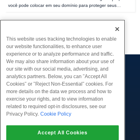
você pode colocar em seu domínio para proteger seus
visitantes de diferentes ataques.Isso é feito com registros de
assinatura digital ou registros DS.O servidor DNS...
...
1
9
This website uses tracking technologies to enable
our website functionalities, to enhance user
experience or to analyze performance and traffic.
We may also share information about your use of
our site with our social media, advertising, and
Produtos
analytics partners. Below, you can "Accept All
Hospedagem na web
Serviços
Cookies" or "Reject Non-Essential" cookies. For
Hospedagem Empresarial
more details on the data we process and how to
Migrações de sites
Comunidade
Revenda de hospedagem
exercise your rights, and to view information
Revendedor com etiqueta em branco
Documentação do Produto
related to required opt-in disclosures, see our
Companhia
Linux gerenciado VPS
Tutoriais
Privacy Policy.
Cookie Policy
Sobre nós
Legal
Linux não gerenciado VPS
Blog
Contate-Nos
Janelas gerenciadas VPS
Termos de serviço
Apoio, suporte
Data centers
Accept All Cookies
Windows não gerenciado VPS
Política de Privacidade