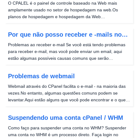
O CPALEL é o painel de controle baseado na Web mais
amplamente usado no setor de hospedagem na web.Os
planos de hospedagem e hospedagem da Web
compartilhados e comerciais com ventos hosts incluem
acesso ao CPALEL para gerenciar a conta de hospedagem da
Por que não posso receber e -mails no
web a partir de um...
cPanel?
Problemas ao receber e-mail Se você está tendo problemas
para receber e-mail, mas você pode enviar um email, aqui
estão algumas possíveis causas comuns que serão
explicadas em mais profundidade abaixo: Acima da cota de e-
mail Problemas de DNS Problemas do cliente de e-mail...
Problemas de webmail
Webmail através do CPanel facilita o e-mail - na maioria das
vezes.No entanto, algumas questões comuns podem se
levantar.Aqui estão alguns que você pode encontrar e o que
você pode fazer sobre eles.Este artigo é destinado a clientes
que têm acesso a WHM e podem executar...
Suspendendo uma conta cPanel / WHM
Como faço para suspender uma conta no WHM? Suspender
uma conta no WHM é um processo direto. Faça login no