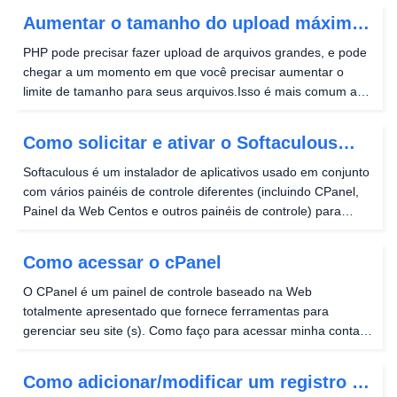
Serviços de hospedagem na web de negócios .Além disso,...
Aumentar o tamanho do upload máximo
(gerenciador multiphp)
PHP pode precisar fazer upload de arquivos grandes, e pode
chegar a um momento em que você precisar aumentar o
limite de tamanho para seus arquivos.Isso é mais comum ao
usar o WordPress ou outro CMS e tentando fazer upload de
um tema ou plugin, ou se você precisar carregar...
Como solicitar e ativar o Softaculous
para um servidor cPanel / WHM
Softaculous é um instalador de aplicativos usado em conjunto
com vários painéis de controle diferentes (incluindo CPanel,
Painel da Web Centos e outros painéis de controle) para
instalar facilmente, gerenciar, clonar e etapa aplicativos e
estruturas suportados, como o...
Como acessar o cPanel
O CPanel é um painel de controle baseado na Web
totalmente apresentado que fornece ferramentas para
gerenciar seu site (s). Como faço para acessar minha conta
cPanel? Há algumas maneiras que você pode acessar sua
conta do CPanel, o primeiro do qual é adicionar / cpanel ao...
Como adicionar/modificar um registro A