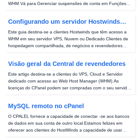
WHM Vá para Gerenciar suspensões de conta em Funções
de conta Você pode localizar esta seção pesquisando
"Gerenciar conta" na barra de pesquisa. Escolha a conta
Configurando um servidor Hostwinds
que...
remoto para backups cPanel / WHM
Este guia destina-se a clientes Hostwinds que têm acesso a
WHM em seu servidor VPS, Nuvem ou Dedicado.Clientes de
hospedagem compartilhada, de negócios e revendedores
desejarão garantir que eles tenham a Web Hosting Cloud
Backups Addon habilitados para gerenciar backups e...
Visão geral da Central de revendedores
Este artigo destina-se a clientes do VPS, Cloud e Servidor
dedicado com acesso ao Web Host Manager (WHM).As
licenças do CPanel podem ser compradas com o seu servidor
VPS, nuvem ou dedicado por um custo adicional para
fornecer a capacidade de usar o CPanel e a WHM para...
MySQL remoto no cPanel
O CPALEL fornece a capacidade de conectar -se aos bancos
de dados em sua conta de outro local.Estamos felizes em
oferecer aos clientes do HostWinds a capacidade de usar
esse recurso em nosso Hospedagem Compartilhada e