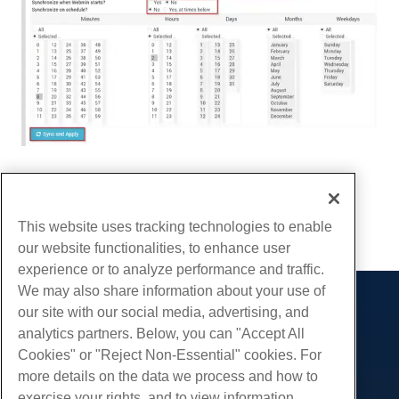
Escrito por
Michael Brower
/
Junho 21, 2017
cópia de URL
This website uses tracking technologies to enable
our website functionalities, to enhance user
experience or to analyze performance and traffic.
We may also share information about your use of
our site with our social media, advertising, and
Produtos
analytics partners. Below, you can "Accept All
Hospedagem na web
Serviços
Cookies" or "Reject Non-Essential" cookies. For
Hospedagem Empresarial
more details on the data we process and how to
Migrações de sites
Comunidade
Revenda de hospedagem
exercise your rights, and to view information