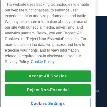
cópia de URL
This website uses tracking technologies to enable
our website functionalities, to enhance user
experience or to analyze performance and traffic.
We may also share information about your use of
our site with our social media, advertising, and
Produtos
analytics partners. Below, you can "Accept All
Hospedagem na web
Serviços
Cookies" or "Reject Non-Essential" cookies. For
Hospedagem Empresarial
more details on the data we process and how to
Migrações de sites
Comunidade
Revenda de hospedagem
exercise your rights, and to view information
Revendedor com etiqueta em branco
Documentação do Produto
related to required opt-in disclosures, see our
Companhia
Linux gerenciado VPS
Tutoriais
Privacy Policy.
Cookie Policy
Sobre nós
Legal
Linux não gerenciado VPS
Blog
Contate-Nos
Janelas gerenciadas VPS
Termos de serviço
Apoio, suporte
Data centers
Accept All Cookies
Windows não gerenciado VPS
Política de Privacidade
pressione
Conversar ao vivo conosco
Servidores de nuvem
Aplicação da lei
Programa de Afiliados
Abra um bilhete de suporte
Reject Non-Essential
Balanceadores de carga
© 2010-2026 Hostwinds, uma HostPapa Inc. empresa.
Acordo de Afiliado
Envie-nos um e-mail
Todos os direitos reservados.
Armazenamento em Bloco
Ligue para nós (888) 404-1279
Armazenamento de Objetos
Cookies Settings