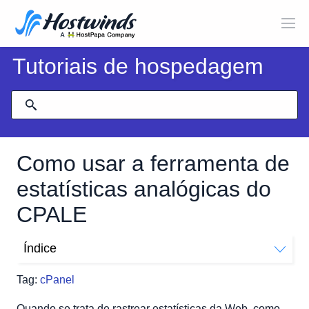
Tutoriais de hospedagem
Como usar a ferramenta de
estatísticas analógicas do
CPALE
Índice
Como faço para usar estatísticas analógicas?
Tag:
cPanel
Estatísticas Analógicas
Resumo Geral
Quando se trata de rastrear estatísticas da Web, como