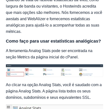
Relatório mensal
largura de banda ou visitantes, o Hostwinds acredita
Resumo diário
que mais opções são melhores. Nós fornecemos a você
Resumo Horário
awstats and WebAlizer e fornecemos estatísticas
analógicas para ajudá-lo a acompanhar todas as suas
Relatório de Domínio
métricas.
Relatório de Organização
Relatório de referenciador redirecionado
Como faço para usar estatísticas analógicas?
Relatório de referenciador com falha
A ferramenta Analog Stats pode ser encontrada na
Relatório do site de referência
seção Metrics da página inicial do cPanel.
Relatório do navegador
Resumo do navegador
Relatório do sistema operacional
Relatório de código de status
Relatório de tamanho de arquivo
Ao clicar na opção Analog Stats, você é saudado com a
Relatório de tipo de arquivo
página Analog Stats. A página lista todos os seus
domínios, subdomínios e seus equivalentes SSL.
Relatório de diretório
Solicitar relatório