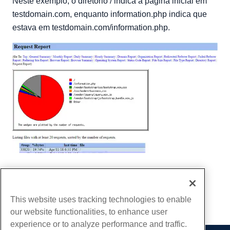
Neste exemplo, o diretório / indica a página inicial em
testdomain.com, enquanto information.php indica que
estava em testdomain.com/information.php.
Escrito por
Hostwinds Team
/
abril 18, 2018
cópia de URL
This website uses tracking technologies to enable
our website functionalities, to enhance user
experience or to analyze performance and traffic.