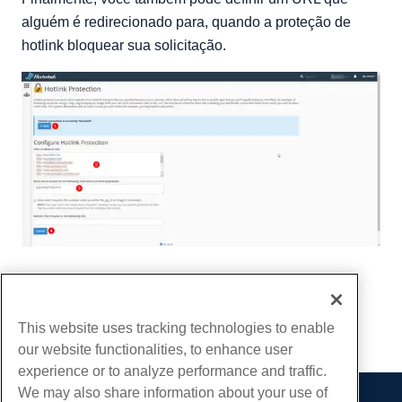
alguém é redirecionado para, quando a proteção de
hotlink bloquear sua solicitação.
Escrito por
David Hamilton
/
Outubro 16, 2019
cópia de URL
This website uses tracking technologies to enable
our website functionalities, to enhance user
experience or to analyze performance and traffic.
We may also share information about your use of