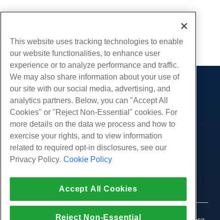
Escrito por
David Hamilton
/
Outubro 7, 2019
cópia de URL
This website uses tracking technologies to enable
our website functionalities, to enhance user
experience or to analyze performance and traffic.
We may also share information about your use of
our site with our social media, advertising, and
Produtos
analytics partners. Below, you can "Accept All
Hospedagem na web
Serviços
Cookies" or "Reject Non-Essential" cookies. For
Hospedagem Empresarial
more details on the data we process and how to
Migrações de sites
Comunidade
Revenda de hospedagem
exercise your rights, and to view information
Revendedor com etiqueta em branco
Documentação do Produto
related to required opt-in disclosures, see our
Companhia
Linux gerenciado VPS
Tutoriais
Privacy Policy.
Cookie Policy
Sobre nós
Legal
Linux não gerenciado VPS
Blog
Contate-Nos
Janelas gerenciadas VPS
Termos de serviço
Apoio, suporte
Data centers
Accept All Cookies
Windows não gerenciado VPS
Política de Privacidade
pressione
Conversar ao vivo conosco
Servidores de nuvem
Aplicação da lei
Programa de Afiliados
Abra um bilhete de suporte
Reject Non-Essential
Balanceadores de carga
© 2010-2026 Hostwinds, uma HostPapa Inc. empresa.