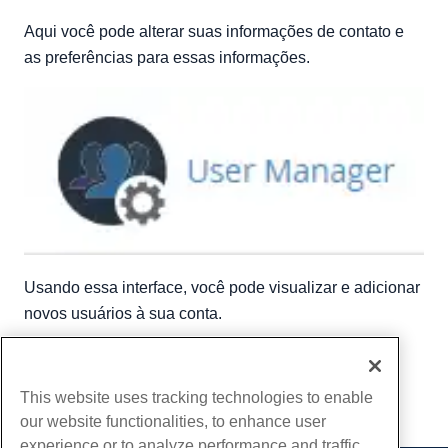
Aqui você pode alterar suas informações de contato e
as preferências para essas informações.
Usando essa interface, você pode visualizar e adicionar
novos usuários à sua conta.
Escrito por
Michael Brower
/
Junho 23, 2017
cópia de URL
This website uses tracking technologies to enable
our website functionalities, to enhance user
experience or to analyze performance and traffic.