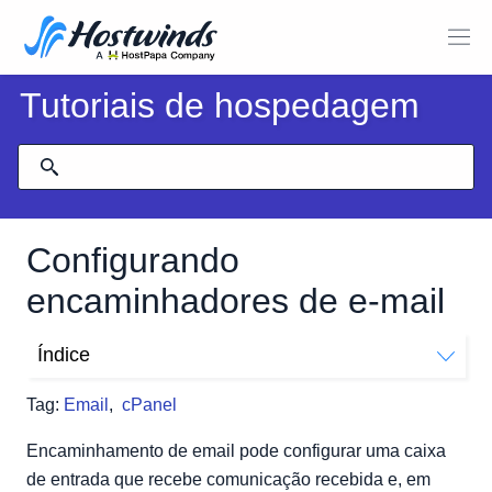
Tutoriais de hospedagem
Configurando
encaminhadores de e-mail
Índice
Como configurar os encaminhadores de e-mail no
Tag:
Email
,
cPanel
CPANEL
Como configurar um e-mail encaminhador através do
Encaminhamento de email pode configurar uma caixa
Webmail
de entrada que recebe comunicação recebida e, em
Como faço para configurar um encaminhador de