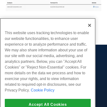
Escrito por
Michael Brower
/
dezembro 13, 2016
cópia de URL
This website uses tracking technologies to enable
our website functionalities, to enhance user
experience or to analyze performance and traffic.
We may also share information about your use of
our site with our social media, advertising, and
Produtos
analytics partners. Below, you can "Accept All
Hospedagem na web
Serviços
Cookies" or "Reject Non-Essential" cookies. For
Hospedagem Empresarial
more details on the data we process and how to
Migrações de sites
Comunidade
Revenda de hospedagem
exercise your rights, and to view information
Revendedor com etiqueta em branco
Documentação do Produto
related to required opt-in disclosures, see our
Companhia
Linux gerenciado VPS
Tutoriais
Privacy Policy.
Cookie Policy
Sobre nós
Legal
Linux não gerenciado VPS
Blog
Contate-Nos
Janelas gerenciadas VPS
Termos de serviço
Apoio, suporte
Data centers
Accept All Cookies
Windows não gerenciado VPS