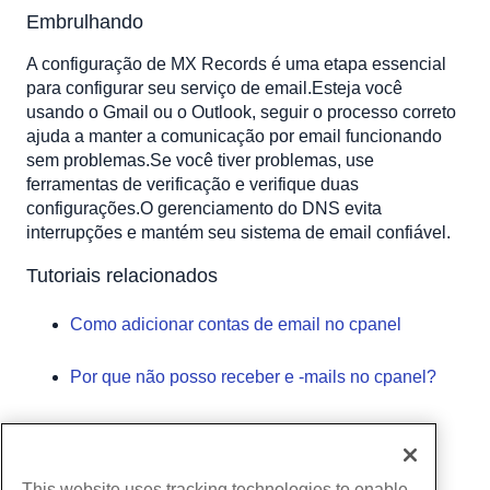
Embrulhando
A configuração de MX Records é uma etapa essencial
para configurar seu serviço de email.Esteja você
usando o Gmail ou o Outlook, seguir o processo correto
ajuda a manter a comunicação por email funcionando
sem problemas.Se você tiver problemas, use
ferramentas de verificação e verifique duas
configurações.O gerenciamento do DNS evita
interrupções e mantém seu sistema de email confiável.
Tutoriais relacionados
Como adicionar contas de email no cpanel
Por que não posso receber e -mails no cpanel?
Escrito por
Hostwinds Team
/
dezembro 13, 2016
cópia de URL
This website uses tracking technologies to enable