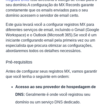
3. Encontre ou adicione registros MX
seu domínio.A configuração do MX Records garante
4. Salve mudanças e aguarde a propagação
corretamente que os emails enviados para o seu
domínio acessem o servidor de email certo.
Configurando registros MX para o Gmail (Google
Workspace)
Este guia levará você a configurar registros MX para
Registros MX do Google
diferentes serviços de email, incluindo o Gmail (Google
Etapas para configurar registros do Google MX
Workspace) e o Outlook (Microsoft 365).Se você é um
Configurando registros MX para o Outlook (Microsoft
iniciante configurando email pela primeira vez ou um
365)
especialista que procura otimizar as configurações,
Microsoft 365 MX Record
abordaremos todos os detalhes necessários.
Etapas para configurar registros Microsoft 365 MX
Pré-requisitos
Verificando a configuração do registro MX
Métodos para verificar os registros MX:
Antes de configurar seus registros MX, vamos garantir
Solucionar problemas comuns
que você tenha o seguinte em ordem:
E -mails não estão sendo recebidos?
Acesso ao seu provedor de hospedagem de
Configurações DNS incorretas?
DNS:
Geralmente é onde você registrou seu
Email ainda não está funcionando?
Embrulhando
domínio ou um serviço DNS dedicado.