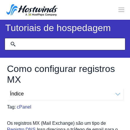
Tutoriais de hospedagem
Como configurar registros
MX
Índice
Pré-requisitos
Tag:
cPanel
Etapas gerais para atualizar registros MX
1. Faça login no seu provedor de hospedagem DNS
Os registros MX (Mail Exchange) são um tipo de
2. Localize as configurações do DNS
Registro DNS
Isso direciona o tráfego de email para o