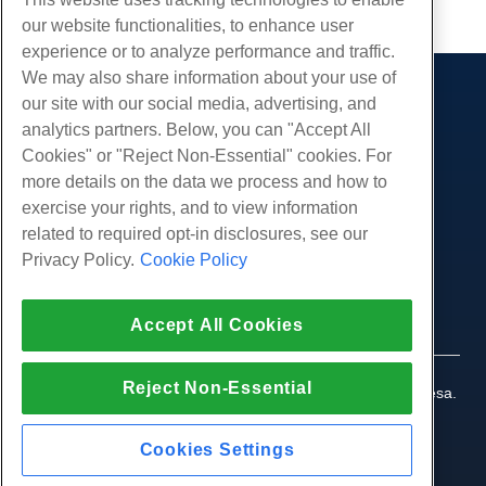
our website functionalities, to enhance user
experience or to analyze performance and traffic.
We may also share information about your use of
our site with our social media, advertising, and
Produtos
analytics partners. Below, you can "Accept All
Hospedagem na web
Serviços
Cookies" or "Reject Non-Essential" cookies. For
Hospedagem Empresarial
more details on the data we process and how to
Migrações de sites
Comunidade
Revenda de hospedagem
exercise your rights, and to view information
Revendedor com etiqueta em branco
Documentação do Produto
related to required opt-in disclosures, see our
Companhia
Linux gerenciado VPS
Tutoriais
Privacy Policy.
Cookie Policy
Sobre nós
Legal
Linux não gerenciado VPS
Blog
Contate-Nos
Janelas gerenciadas VPS
Termos de serviço
Apoio, suporte
Data centers
Accept All Cookies
Windows não gerenciado VPS
Política de Privacidade
pressione
Conversar ao vivo conosco
Servidores de nuvem
Aplicação da lei
Programa de Afiliados
Abra um bilhete de suporte
Reject Non-Essential
Balanceadores de carga
© 2010-2026 Hostwinds, uma HostPapa Inc. empresa.
Acordo de Afiliado
Envie-nos um e-mail
Todos os direitos reservados.
Armazenamento em Bloco
Ligue para nós (888) 404-1279
Armazenamento de Objetos
Cookies Settings
SSL Certificados