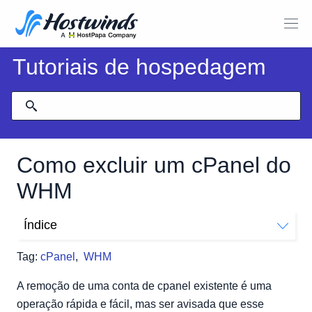
Tutoriais de hospedagem
Como excluir um cPanel do
WHM
Índice
Como excluir uma conta cPanel do WHM
Tag:
cPanel
,
WHM
Como excluir uma conta cPanel de SSH
OPÇÕES
A remoção de uma conta de cpanel existente é uma
operação rápida e fácil, mas ser avisada que esse