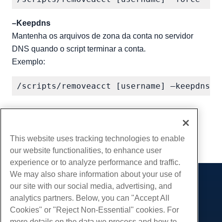
–Keepdns
Mantenha os arquivos de zona da conta no servidor
DNS quando o script terminar a conta.
Exemplo:
Escrito por
Hostwinds Team
/
abril 10, 2018
cópia de URL
This website uses tracking technologies to enable
our website functionalities, to enhance user
experience or to analyze performance and traffic.
We may also share information about your use of
our site with our social media, advertising, and
Produtos
analytics partners. Below, you can "Accept All
Hospedagem na web
Serviços
Cookies" or "Reject Non-Essential" cookies. For
Hospedagem Empresarial
more details on the data we process and how to