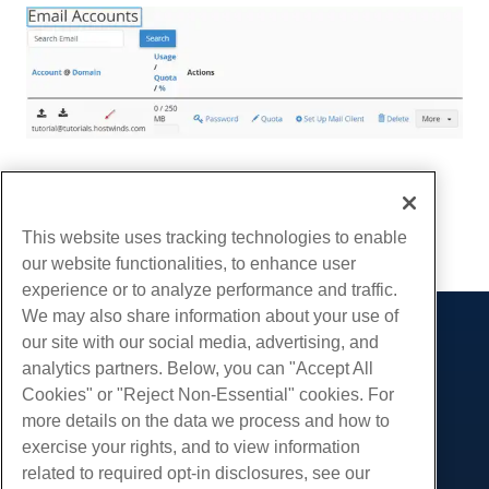
Escrito por
Hostwinds Team
/
dezembro 13, 2016
cópia de URL
This website uses tracking technologies to enable
our website functionalities, to enhance user
experience or to analyze performance and traffic.
We may also share information about your use of
our site with our social media, advertising, and
Produtos
analytics partners. Below, you can "Accept All
Hospedagem na web
Serviços
Cookies" or "Reject Non-Essential" cookies. For
Hospedagem Empresarial
more details on the data we process and how to
Migrações de sites
Comunidade
Revenda de hospedagem
exercise your rights, and to view information
Revendedor com etiqueta em branco
Documentação do Produto
related to required opt-in disclosures, see our
Companhia