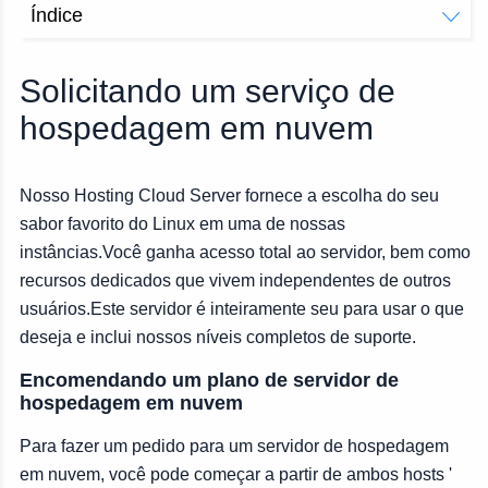
Índice
Encomendando um plano de servidor de hospedagem em
nuvem
Solicitando um serviço de
Informação ao cliente
hospedagem em nuvem
Gerenciado / não gerenciado
Ciclo de Faturamento
Localização
Nosso Hosting Cloud Server fornece a escolha do seu
Sistema operacional
sabor favorito do Linux em uma de nossas
Endereços IP
instâncias.Você ganha acesso total ao servidor, bem como
Endereços IP Protegidos DDOS
recursos dedicados que vivem independentes de outros
Endereços IP da Classe C
usuários.Este servidor é inteiramente seu para usar o que
Pacote
deseja e inclui nossos níveis completos de suporte.
Addons
Encomendando um plano de servidor de
Licenças de software
hospedagem em nuvem
Informação de pagamento
Para fazer um pedido para um servidor de hospedagem
em nuvem, você pode começar a partir de ambos hosts '