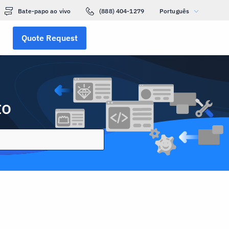
Bate-papo ao vivo
(888) 404-1279
Português
Quote Request
to