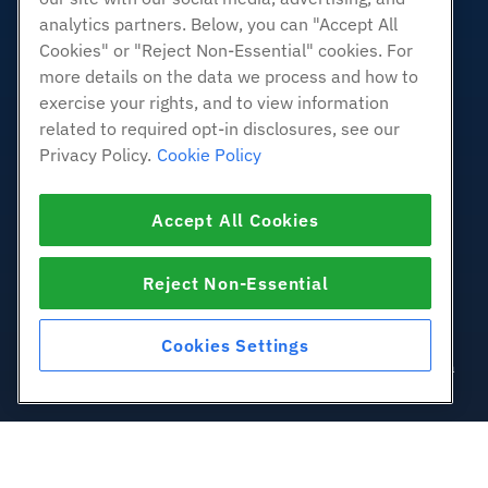
Revenda de hospedagem
analytics partners. Below, you can "Accept All
Revendedor com etiqueta em
Cookies" or "Reject Non-Essential" cookies. For
branco
more details on the data we process and how to
Linux gerenciado VPS
exercise your rights, and to view information
Linux não gerenciado VPS
related to required opt-in disclosures, see our
Privacy Policy.
Cookie Policy
Janelas gerenciadas VPS
Windows não gerenciado VPS
Servidores de nuvem
Accept All Cookies
Balanceadores de carga
Armazenamento em Bloco
Reject Non-Essential
Armazenamento de Objetos
SSL Certificados
Cookies Settings
Hospedagem de aplicativos da
Web.