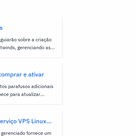
s
guiarão sobre a criação
twinds, gerenciando as
conta, protegendo sua
 sua conta se tiver
r o login. Criando uma
omprar e ativar
 Qualquer pessoa pode
tos parafusos adicionais
st...
ece para atualizar
 permitir tarefas
 possa precisar ao longo
mos estes em nosso
serviço VPS Linux
iente como um serviço
 gerenciado fornece um
você pode...