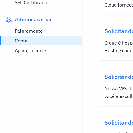
SSL Certificados
Cloud fornec
Windows com
Administrativo
obtém acesso
recursos ded
Solicitan
Faturamento
usuários.Este
hospedag
Conta
O que é hos
para usar com
Apoio, suporte
Hosting comp
acessível de 
HostWinds f
compartilhad
Solicitan
outros sites
hospedage
Nossa VPs de
eles.Além dis
você a escolh
em uma de n
acesso total
dedicados q
Solicitan
outros usuári
hospedage