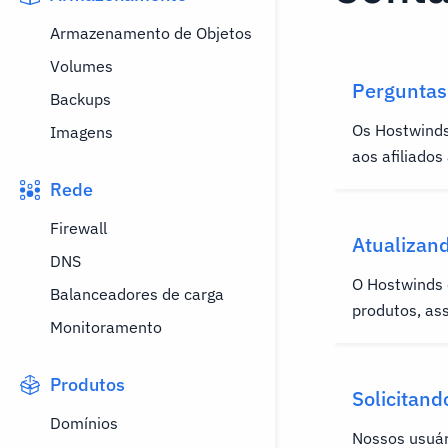
Armazenamento de Objetos
Volumes
Perguntas
Backups
afiliados
Os Hostwinds
Imagens
aos afiliado
ganhar comis
Rede
serviços qual
Firewall
hospedagem 
Atualizan
perguntas c
DNS
O Hostwinds 
participação 
Balanceadores de carga
produtos, as
Monitoramento
rebaixar um s
usando as áre
Produtos
de nuvem do 
Solicitand
atualizar um
Domínios
Windows n
Nossos usuár
conta nesta s