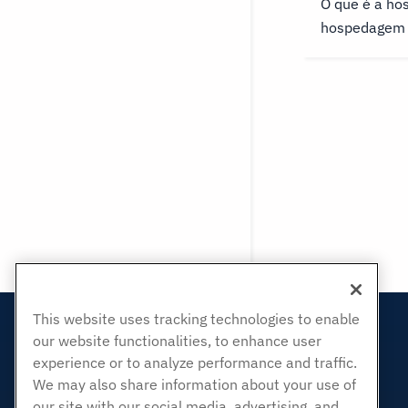
O que é a ho
seu para usar
hospedagem d
da hospedag
e oferece um
menos lotado
diminui os t
fornecer melh
This website uses tracking technologies to enable
Produtos
our website functionalities, to enhance user
experience or to analyze performance and traffic.
Hospedagem na web
We may also share information about your use of
Hospedagem Empresarial
our site with our social media, advertising, and