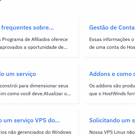
 frequentes sobre
Gestão de Conta
 Programa de Afiliados oferece
Essas informações o 
s aprovados a oportunidade de
de uma conta do Hos
sões ao indicar clientes para
informações da sua 
ificados relacionados à
conta e como acessar
da Hostwinds. Este FAQ cobre
dificuldades em faze
do um serviço
Addons e como c
omuns sobre o programa.Sua
conta do Host Winds
constrói para dimensionar seus
Os addons são produ
é regida pelo atual...
criar uma conta do Ho
sim como você deve.Atualizar ou
que o HostWinds forn
erviço é facilmente disponível
nossos serviços para
as do cliente e áreas de portal
específicas que você
nosso sistema. Nota: Para
do caminho.Oferece
o um serviço VPS do
Solicitando um 
 plano de hospedagem na sua
portal de área de cl
ão gerenciado
não gerenciado
ios não gerenciados do Windows
Nossa VPS Linux não
eção,...
fácil e parafuso que 