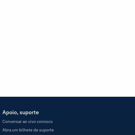
Apoio, suporte
Conversar ao vivo conosco
Abra um bilhete de suporte