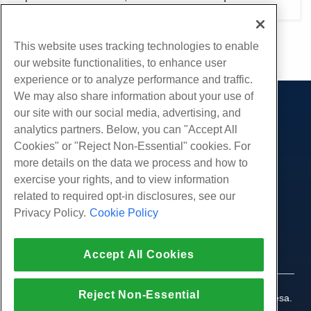
pode fazê-lo com segurança.Se você optar por fazer
isso, isso afetará suas habilidades de login e
This website uses tracking technologies to enable
administrativas.Por favor, certifique-se de que você
our website functionalities, to enhance user
deseja fazê-lo antes...
experience or to analyze performance and traffic.
We may also share information about your use of
our site with our social media, advertising, and
Produtos
analytics partners. Below, you can "Accept All
Hospedagem na web
Serviços
Cookies" or "Reject Non-Essential" cookies. For
Hospedagem Empresarial
more details on the data we process and how to
Migrações de sites
Comunidade
Revenda de hospedagem
exercise your rights, and to view information
Revendedor com etiqueta em branco
Documentação do Produto
related to required opt-in disclosures, see our
Companhia
Linux gerenciado VPS
Tutoriais
Privacy Policy.
Cookie Policy
Sobre nós
Legal
Linux não gerenciado VPS
Blog
Contate-Nos
Janelas gerenciadas VPS
Termos de serviço
Apoio, suporte
Data centers
Accept All Cookies
Windows não gerenciado VPS
Política de Privacidade
pressione
Conversar ao vivo conosco
Servidores de nuvem
Aplicação da lei
Programa de Afiliados
Abra um bilhete de suporte
Reject Non-Essential
Balanceadores de carga
© 2010-2026 Hostwinds, uma HostPapa Inc. empresa.
Acordo de Afiliado
Envie-nos um e-mail
Todos os direitos reservados.