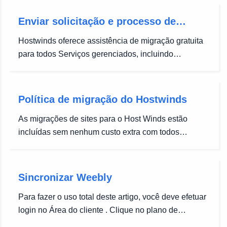
Enviar solicitação e processo de
migração
Hostwinds oferece assistência de migração gratuita
para todos Serviços gerenciados, incluindo
Hospedagem Compartilhada, Hospedagem
Empresarial, Revenda de hospedagem, VPS
gerenciado (Linux e janelas), e Servidores
Política de migração do Hostwinds
dedicados .Nosso objetivo é tornar sua transição
As migrações de sites para o Host Winds estão
simples,...
incluídas sem nenhum custo extra com todos
Serviços de hospedagem gerenciada (Veja as
expectativas da política de migração abaixo).Nossa
equipe de profissionais lida com o processo por
Sincronizar Weebly
meio de um ticket de suporte técnico para...
Para fazer o uso total deste artigo, você deve efetuar
login no Área do cliente . Clique no plano de
hospedagem que você deseja sincronizar.