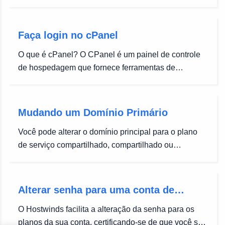
interface gráfica e automação que simplificam o site
de hospedagem no proprietário do site.Ele permite a
administração através de um navegador da Web
Faça login no cPanel
padrão usando uma estrutura de...
O que é cPanel? O CPanel é um painel de controle
de hospedagem que fornece ferramentas de
interface gráfica e automação que simplificam o site
de hospedagem no proprietário do site.Ele permite a
administração através de um navegador da Web
Mudando um Domínio Primário
padrão usando uma estrutura de três...
Você pode alterar o domínio principal para o plano
de serviço compartilhado, compartilhado ou
revendedor, editando seu domínio cPanel. Se o
domínio que você estiver querendo alterar já estiver
em uso em outro site, não poderá usá-lo aqui.Você
Alterar senha para uma conta de
terá que destacar o domínio já...
hospedagem
O Hostwinds facilita a alteração da senha para os
planos da sua conta, certificando-se de que você só