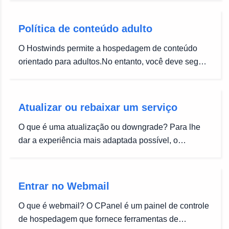
Sincronizar Weebly Você pode sincronizar um pouco
com seus domínios no seu plano de hospedagem
Política de conteúdo adulto
selecionando a opção Sync Weebly aqui....
O Hostwinds permite a hospedagem de conteúdo
orientado para adultos.No entanto, você deve seguir
diretrizes rígidas para usar qualquer um dos nossos
serviços: Você deve ter mais de 18 anos de idade.
Qualquer material que é ilegal nos Estados Unidos
Atualizar ou rebaixar um serviço
não seja permitido em...
O que é uma atualização ou downgrade? Para lhe
dar a experiência mais adaptada possível, o
Hostwinds foi construído na capacidade de alterar
seus serviços como suas necessidades mudam.Por
este artigo, nos referimos à capacidade de aumentar
Entrar no Webmail
ou diminuir a capacidade dos...
O que é webmail? O CPanel é um painel de controle
de hospedagem que fornece ferramentas de