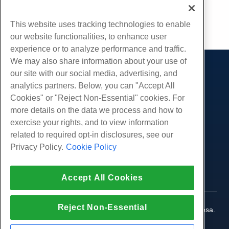
This website uses tracking technologies to enable
cópia de URL
our website functionalities, to enhance user
experience or to analyze performance and traffic.
We may also share information about your use of
our site with our social media, advertising, and
Produtos
analytics partners. Below, you can "Accept All
Hospedagem na web
Serviços
Cookies" or "Reject Non-Essential" cookies. For
Hospedagem Empresarial
more details on the data we process and how to
Migrações de sites
Comunidade
Revenda de hospedagem
exercise your rights, and to view information
Revendedor com etiqueta em branco
Documentação do Produto
related to required opt-in disclosures, see our
Companhia
Linux gerenciado VPS
Tutoriais
Privacy Policy.
Cookie Policy
Sobre nós
Legal
Linux não gerenciado VPS
Blog
Contate-Nos
Janelas gerenciadas VPS
Termos de serviço
Apoio, suporte
Data centers
Accept All Cookies
Windows não gerenciado VPS
Política de Privacidade
pressione
Conversar ao vivo conosco
Servidores de nuvem
Aplicação da lei
Programa de Afiliados
Abra um bilhete de suporte
Reject Non-Essential
Balanceadores de carga
© 2010-2026 Hostwinds, uma HostPapa Inc. empresa.
Acordo de Afiliado
Envie-nos um e-mail
Todos os direitos reservados.
Armazenamento em Bloco