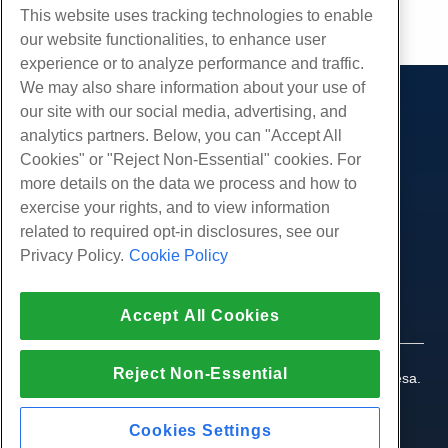
This website uses tracking technologies to enable
cópia de URL
our website functionalities, to enhance user
experience or to analyze performance and traffic.
We may also share information about your use of
our site with our social media, advertising, and
Produtos
analytics partners. Below, you can "Accept All
Hospedagem na web
Serviços
Cookies" or "Reject Non-Essential" cookies. For
Hospedagem Empresarial
more details on the data we process and how to
Migrações de sites
Comunidade
Revenda de hospedagem
exercise your rights, and to view information
Revendedor com etiqueta em branco
Documentação do Produto
related to required opt-in disclosures, see our
Companhia
Linux gerenciado VPS
Tutoriais
Privacy Policy.
Cookie Policy
Sobre nós
Legal
Linux não gerenciado VPS
Blog
Contate-Nos
Janelas gerenciadas VPS
Termos de serviço
Apoio, suporte
Data centers
Accept All Cookies
Windows não gerenciado VPS
Política de Privacidade
pressione
Conversar ao vivo conosco
Servidores de nuvem
Aplicação da lei
Programa de Afiliados
Abra um bilhete de suporte
Reject Non-Essential
Balanceadores de carga
© 2010-2026 Hostwinds, uma HostPapa Inc. empresa.
Acordo de Afiliado
Envie-nos um e-mail
Todos os direitos reservados.
Armazenamento em Bloco
Ligue para nós (888) 404-1279
Armazenamento de Objetos
Cookies Settings