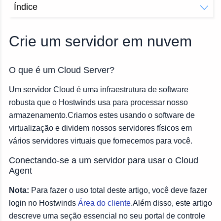
Índice
O que é um Cloud Server?
Conectando-se a um servidor para usar o Cloud Agent
Crie um servidor em nuvem
Selecione um local de data center:
O que é um Cloud Server?
Um servidor Cloud é uma infraestrutura de software
robusta que o Hostwinds usa para processar nosso
armazenamento.Criamos estes usando o software de
virtualização e dividem nossos servidores físicos em
vários servidores virtuais que fornecemos para você.
Conectando-se a um servidor para usar o Cloud
Agent
Nota:
Para fazer o uso total deste artigo, você deve fazer
login no Hostwinds
Área do cliente
.Além disso, este artigo
descreve uma seção essencial no seu portal de controle