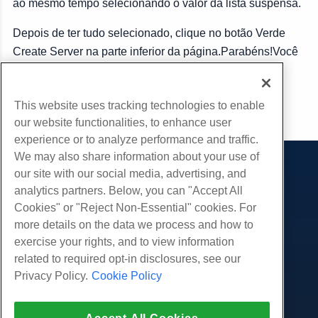
ao mesmo tempo selecionando o valor da lista suspensa.
Depois de ter tudo selecionado, clique no botão Verde
Create Server na parte inferior da página.Parabéns!Você
criou com sucesso o seu servidor de nuvem.
This website uses tracking technologies to enable
cópia de URL
our website functionalities, to enhance user
experience or to analyze performance and traffic.
We may also share information about your use of
our site with our social media, advertising, and
Produtos
analytics partners. Below, you can "Accept All
Hospedagem na web
Serviços
Cookies" or "Reject Non-Essential" cookies. For
Hospedagem Empresarial
more details on the data we process and how to
Migrações de sites
Comunidade
Revenda de hospedagem
exercise your rights, and to view information
Revendedor com etiqueta em branco
Documentação do Produto
related to required opt-in disclosures, see our
Companhia
Linux gerenciado VPS
Tutoriais
Privacy Policy.
Cookie Policy
Sobre nós
Legal
Linux não gerenciado VPS
Blog
Contate-Nos
Janelas gerenciadas VPS
Termos de serviço
Apoio, suporte
Data centers