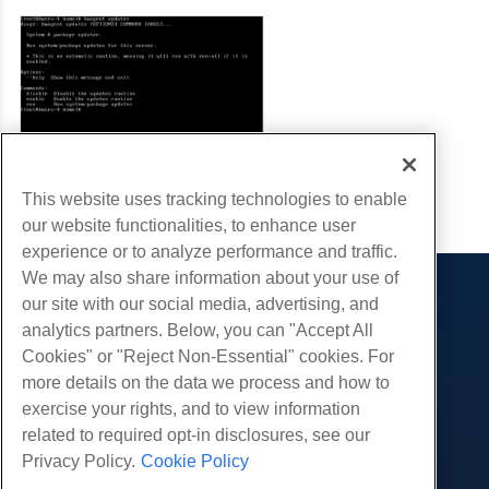
This website uses tracking technologies to enable
cópia de URL
our website functionalities, to enhance user
experience or to analyze performance and traffic.
We may also share information about your use of
our site with our social media, advertising, and
Produtos
analytics partners. Below, you can "Accept All
Hospedagem na web
Serviços
Cookies" or "Reject Non-Essential" cookies. For
Hospedagem Empresarial
more details on the data we process and how to
Migrações de sites
Comunidade
Revenda de hospedagem
exercise your rights, and to view information
Revendedor com etiqueta em branco
Documentação do Produto
related to required opt-in disclosures, see our
Companhia
Linux gerenciado VPS
Tutoriais
Privacy Policy.
Cookie Policy
Sobre nós
Legal
Linux não gerenciado VPS
Blog